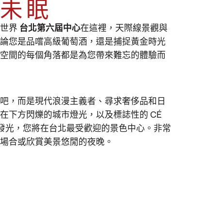
夜未眠
，品嚐，並在城
吧邊品嚐美味的
度景觀宴會最佳
上飛揚
酒，或坐下來放
的世界
台北第六屆中心
在這裡，天際線景觀與
無論您是品嚐高級葡萄酒，還是捕捉黃金時光
心。
享受晚上舒適的樂趣
活動或包場，請聯繫
冷靜的電子和慢節奏節拍
tpe@celavi.com
或致電
頂空間的每個角落都是為您帶來難忘的體驗而
。當 DJ 以柔和的過渡和舒緩靈魂的旋律引導
。
酒吧將變成聲音、天際線和精緻的聖殿。
酒吧，而是現代浪漫主義者、尋求奢侈品和日
牌雞尾酒放鬆身心、與朋友聚會，還是只是沉
在下方閃爍的城市燈光，以及標誌性的 CÉ
我們精心挑選的休息室播放清單都能為您提供
上方發光，您將在台北最受歡迎的景色中心。非常
的完美背景。
殊場合或欣賞美景悠閒的夜晚。
可以期待融合環境質感、柔和的浩室和流暢的
歡音樂和生活品味的人而設計。