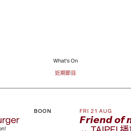
What's On
近期節目
BOON
FRI 21 AUG
rger
𝙁𝙧𝙞𝙚𝙣𝙙 
↔ TAIPEI
on!