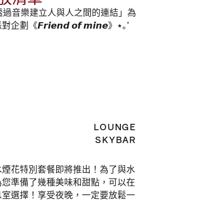
ei 以「透過音樂建立人與人之間的連結」為
𝙞𝙚𝙣𝙙 𝙤𝙛 𝙢𝙞𝙣𝙚》⋆｡˚
LOUNGE
SKYBAR
水煙花特別套餐即將推出！為了與水
為您準備了幾種美味和甜點，可以在
息室選擇！享受夜晚，一定要放鬆一