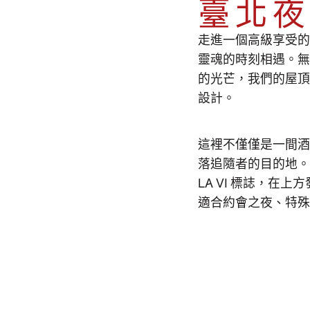
臺北
品嚐
在酒
360
市之
雞尾
選擇
走進一個高級享受
靈魂的時刻相遇。
鬆身
享受悠閒的節奏，
超過20人以及特殊
的光芒，我們的屋
在
+886 909 956 000
台北第六屆中心
設計。
您的氣氛，我們的
這裡不僅僅是一間
無論您是在享用招
落追隨者的目的地。
浸在城市景觀中，
LA VI 標誌，在
放鬆、聯繫和氛圍
適合約會之夜、特
從黃昏到深夜，您
新爵士樂，專為喜