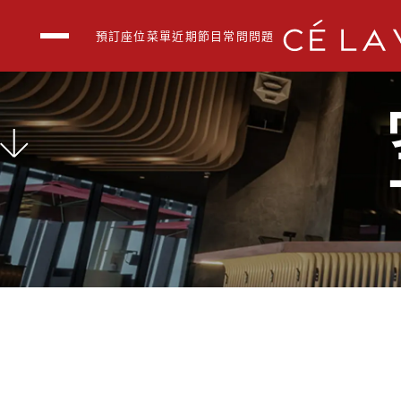
預訂座位
菜單
近期節目
常問問題
空中酒吧
BOON BY CÉ LA V
戶外包廊
近期節目
菜單
公司活動
常問問題
聯繫我們