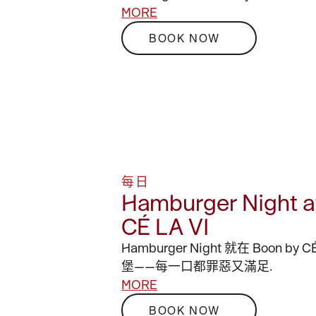
MORE
BOOK NOW
每日
Hamburger Night a
CÉ LA VI
Hamburger Night 就在 Boon by
堡——每一口都罪惡又滿足.
MORE
BOOK NOW