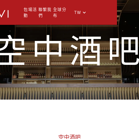
包場活
聯繫我
全球分
TW
動
們
布
空中酒
I
空中酒吧