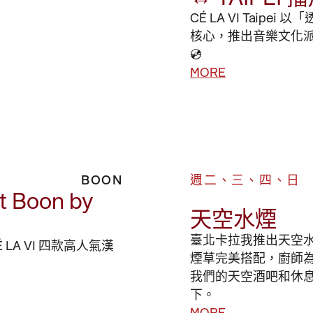
CÉ LA VI Taip
核心，推出音樂文化派對企劃《𝙁
💿
MORE
BOON
週二、三、四、日
t Boon by
天空水煙
臺北卡拉我推出天空
 CÉ LA VI 四款高人氣漢
煙草完美搭配，廚師
我們的天空酒吧和休
下。
MORE